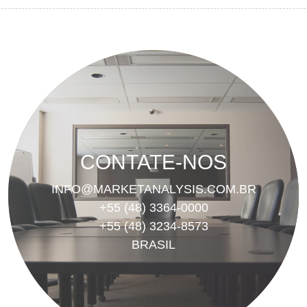
CONTATE-NOS
INFO@MARKETANALYSIS.COM.BR
+55 (48) 3364-0000
+55 (48) 3234-8573
BRASIL