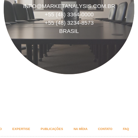
INFO@MARKETANALYSIS.COM.BR
+55 (48) 3364-0000
+55 (48) 3234-8573
BRASIL
O
EXPERTISE
PUBLICAÇÕES
NA MÍDIA
CONTATO
FAQ