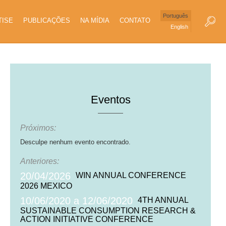
Português
TISE
PUBLICAÇÕES
NA MÍDIA
CONTATO
English
Eventos
Próximos:
Desculpe nenhum evento encontrado.
Anteriores:
20/04/2026
WIN ANNUAL CONFERENCE
2026 MEXICO
10/06/2020 a 12/06/2020
4TH ANNUAL
SUSTAINABLE CONSUMPTION RESEARCH &
ACTION INITIATIVE CONFERENCE